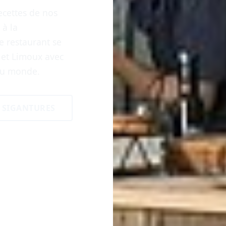
ecettes de nos
à la
e restaurant se
, et Limoux avec
 du monde.
 SIGANTURES