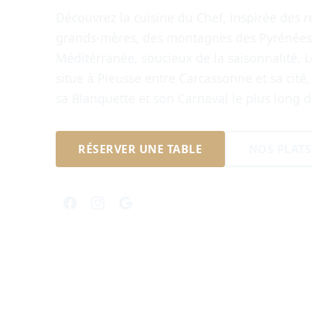
Découvrez la cuisine du Chef, inspirée des r
grands-mères, des montagnes des Pyrénées 
Méditérranée, soucieux de la saisonnalité. L
situe à Pieusse entre Carcassonne et sa cité
sa Blanquette et son Carnaval le plus long
RÉSERVER UNE TABLE
NOS PLATS